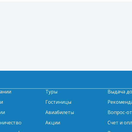
ании
Туры
Выдача д
ти
Гостиницы
Рекоменд
ии
Авиабилеты
Вопрос-о
ничество
Акции
Счет и оп