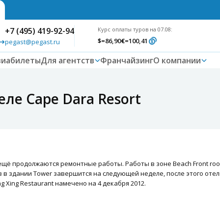
+7 (495) 419-92-94
Курс оплаты туров на 07.08:
$
=86,90
€
=100,41
pegast@pegast.ru
виабилеты
Для агентств
Франчайзинг
О компании
ле Cape Dara Resort
щё продолжаются ремонтные работы. Работы в зоне Beach Front roo
в в здании Tower завершится на следующей неделе, после этого оте
g Xing Restaurant намечено на 4 декабря 2012.