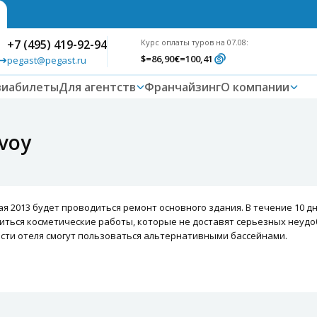
+7 (495) 419-92-94
Курс оплаты туров на 07.08:
$
=86,90
€
=100,41
pegast@pegast.ru
виабилеты
Для агентств
Франчайзинг
О компании
voy
мая 2013 будет проводиться ремонт основного здания. В течение 10 
диться косметические работы, которые не доставят серьезных неудоб
ости отеля смогут пользоваться альтернативными бассейнами.