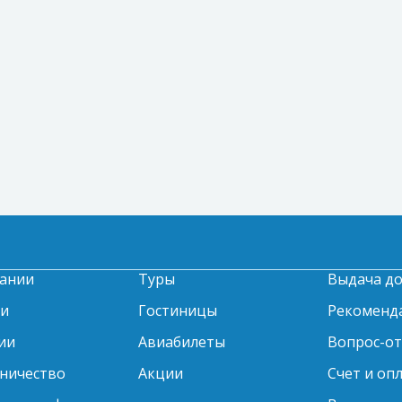
ании
Туры
Выдача д
ти
Гостиницы
Рекоменд
ии
Авиабилеты
Вопрос-о
ничество
Акции
Счет и оп