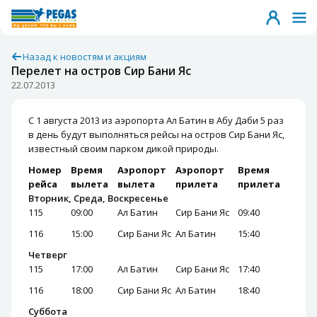
Назад к новостям и акциям
Перелет на остров Сир Бани Яс
22.07.2013
С 1 августа 2013 из аэропорта Ал Батин в Абу Даби 5 раз
в день будут выполняться рейсы на остров Сир Бани Яс,
известный своим парком дикой природы.
Номер
Время
Аэропорт
Аэропорт
Время
рейса
вылета
вылета
прилета
прилета
Вторник, Среда, Воскресенье
115
09:00
Ал Батин
Сир Бани Яс
09:40
116
15:00
Сир Бани Яс
Ал Батин
15:40
Четверг
115
17:00
Ал Батин
Сир Бани Яс
17:40
116
18:00
Сир Бани Яс
Ал Батин
18:40
Суббота