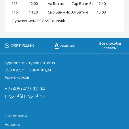
115
12:00
Ал Батин
Сир Бани Яс
12:40
116
14:20
Сир Бани Яс
Ал Батин
15:00
С уважением, PEGAS Touristik
Все способы
оплаты
Курс оплаты туров на 08.08
USD = 87,71
EUR = 101,24
Архив курсов
+7 (495) 419-92-94
pegast@pegast.ru
О компании
Новости