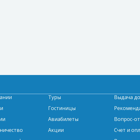
ании
Туры
Выдача д
ти
Гостиницы
Рекоменд
ии
Авиабилеты
Вопрос-о
ничество
Акции
Счет и оп