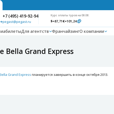
+7 (495) 419-92-94
Курс оплаты туров на 08.08:
$
=87,71
€
=101,24
pegast@pegast.ru
виабилеты
Для агентств
Франчайзинг
О компании
 Bella Grand Express
Bella Grand Express
планируется завершить в конце октября 2013.