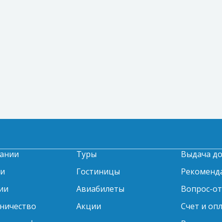
ании
Туры
Выдача д
ти
Гостиницы
Рекоменд
ии
Авиабилеты
Вопрос-о
ничество
Акции
Счет и оп