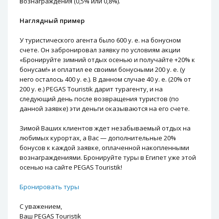
вознаграждения (0,5% или 0,8%).
Наглядный пример
У туристического агента было 600 у. е. на бонусном
счете. Он забронировал заявку по условиям акции
«Бронируйте зимний отдых осенью и получайте +20% к
бонусам!» и оплатил ее своими бонусными 200 у. е. (у
него осталось 400 у. е.). В данном случае 40 у. е. (20% от
200 у. е.) PEGAS Touristik дарит турагенту, и на
следующий день после возвращения туристов (по
данной заявке) эти деньги оказываются на его счете.
Зимой Ваших клиентов ждет незабываемый отдых на
любимых курортах, а Вас — дополнительные 20%
бонусов к каждой заявке, оплаченной накопленными
вознаграждениями. Бронируйте туры в Египет уже этой
осенью на сайте PEGAS Touristik!
Бронировать туры
С уважением,
Ваш PEGAS Touristik