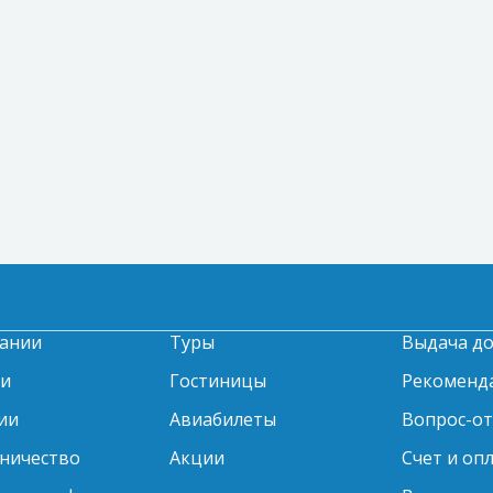
ании
Туры
Выдача д
ти
Гостиницы
Рекоменд
ии
Авиабилеты
Вопрос-о
ничество
Акции
Счет и оп