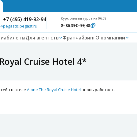
+7 (495) 419-92-94
Курс оплаты туров на 06.08:
$
=86,39
€
=99,48
pegast@pegast.ru
виабилеты
Для агентств
Франчайзинг
О компании
oyal Cruise Hotel 4*
ссейн в отеле
A-one The Royal Cruise Hotel
вновь работает.