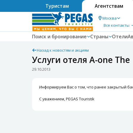
Туристам
Агентствам
Москва
Все контакты
Поиск и бронирование
Страны
Отели
А
Назад к новостям и акциям
Услуги отеля A-one The R
29.10.2013
Информируем Вас о том, что ранее закрытый ба
С уважением, PEGAS Touristik