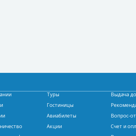
ании
Туры
Выдача д
ти
Гостиницы
Рекоменд
ии
Авиабилеты
Вопрос-о
ничество
Акции
Счет и оп