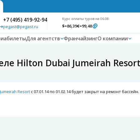
+7 (495) 419-92-94
Курс оплаты туров на 06.08:
$
=86,39
€
=99,48
pegast@pegast.ru
виабилеты
Для агентств
Франчайзинг
О компании
ле Hilton Dubai Jumeirah Resor
 Jumeirah Resort
с 07.01.14 по 01.02.14 будет закрыт на ремонт бассейн.