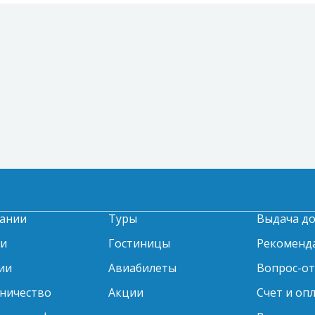
ании
Туры
Выдача д
ти
Гостиницы
Рекоменд
ии
Авиабилеты
Вопрос-о
ничество
Акции
Счет и оп