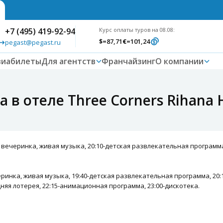
+7 (495) 419-92-94
Курс оплаты туров на 08.08:
$
=87,71
€
=101,24
pegast@pegast.ru
виабилеты
Для агентств
Франчайзинг
О компании
в отеле Three Corners Rihana 
 вечеринка, живая музыка, 20:10-детская развлекательная программа
ринка, живая музыка, 19:40-детская развлекательная программа, 20
няя лотерея, 22:15-анимационная программа, 23:00-дискотека.