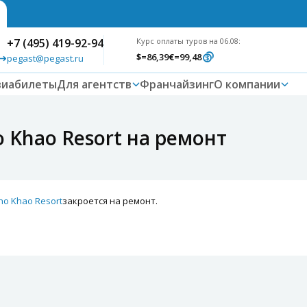
+7 (495) 419-92-94
Курс оплаты туров на 06.08:
$
=86,39
€
=99,48
pegast@pegast.ru
виабилеты
Для агентств
Франчайзинг
О компании
 Khao Resort на ремонт
ho Khao Resort
закроется на ремонт.