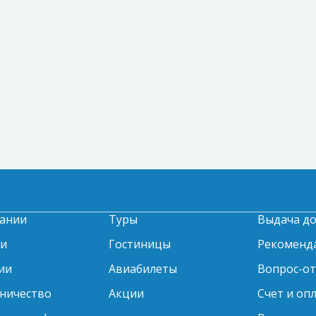
ании
Туры
Выдача д
ти
Гостиницы
Рекоменд
ии
Авиабилеты
Вопрос-о
ничество
Акции
Счет и оп