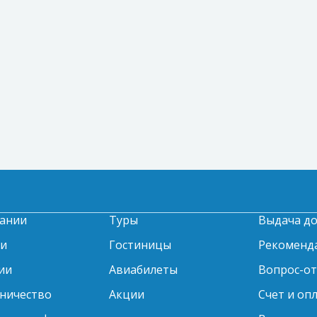
ании
Туры
Выдача д
ти
Гостиницы
Рекоменд
ии
Авиабилеты
Вопрос-о
ничество
Акции
Счет и оп