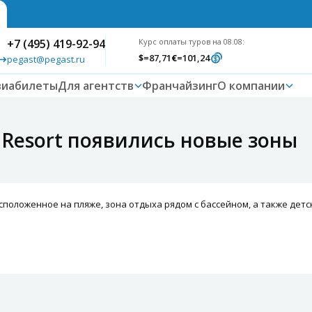
+7 (495) 419-92-94
Курс оплаты туров на 08.08:
$
=87,71
€
=101,24
pegast@pegast.ru
виабилеты
Для агентств
Франчайзинг
О компании
a Resort появились новые зоны
расположенное на пляже, зона отдыха рядом с бассейном, а также де