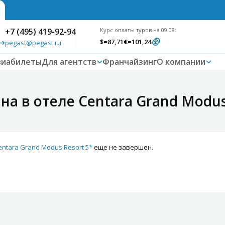
+7 (495) 419-92-94
Курс оплаты туров на 09.08:
$
=87,71
€
=101,24
pegast@pegast.ru
виабилеты
Для агентств
Франчайзинг
О компании
на в отеле Centara Grand Modus
entara Grand Modus Resort 5*
еще не завершен.