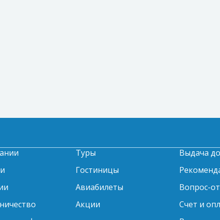
ании
Туры
Выдача д
ти
Гостиницы
Рекоменд
ии
Авиабилеты
Вопрос-о
ничество
Акции
Счет и оп