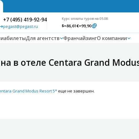
+7 (495) 419-92-94
Курс оплаты туров на 05.08:
$
=86,61
€
=99,90
pegast@pegast.ru
виабилеты
Для агентств
Франчайзинг
О компании
на в отеле Centara Grand Modus
entara Grand Modus Resort 5*
еще не завершен.