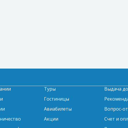
ании
Туры
Выдача д
ти
Гостиницы
Рекоменд
ии
Авиабилеты
Вопрос-о
ничество
Акции
Счет и оп