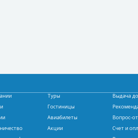
ании
Туры
Выдача д
ти
Гостиницы
Рекоменд
ии
Авиабилеты
Вопрос-о
ничество
Акции
Счет и оп