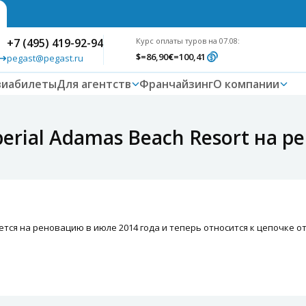
+7 (495) 419-92-94
Курс оплаты туров на 07.08:
$
=86,90
€
=100,41
pegast@pegast.ru
виабилеты
Для агентств
Франчайзинг
О компании
erial Adamas Beach Resort на 
тся на реновацию в июле 2014 года и теперь относится к цепочке отеле