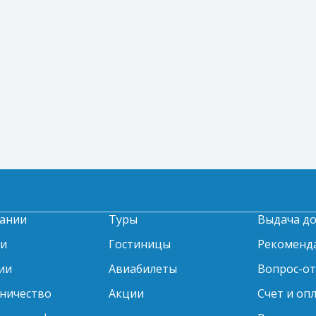
ании
Туры
Выдача д
ти
Гостиницы
Рекоменд
ии
Авиабилеты
Вопрос-о
ничество
Акции
Счет и оп