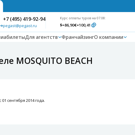
+7 (495) 419-92-94
Курс оплаты туров на 07.08:
$
=86,90
€
=100,41
pegast@pegast.ru
виабилеты
Для агентств
Франчайзинг
О компании
теле MOSQUITO BEACH
01 сентября 2014 года.