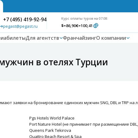
+7 (495) 419-92-94
Курс оплаты туров на 07.08:
$
=86,90
€
=100,41
pegast@pegast.ru
виабилеты
Для агентств
Франчайзинг
О компании
мужчин в отелях Турции
мают заявки на бронирование одиноких мужчин SNG, DBL и TRP на ле
Pgs Hotels World Palace
Port Nature Hotel (не принимает при размещениие DBL,
Queens Park Tekirova
Quattro Beach Resort & Spa