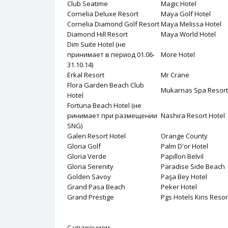
Club Seatime
Magıc Hotel
Cornelia Deluxe Resort
Maya Golf Hotel
Cornelia Diamond Golf Resort
Maya Melissa Hotel
Diamond Hıll Resort
Maya World Hotel
Dim Suite Hotel (не
принимает в период 01.06-
More Hotel
31.10.14)
Erkal Resort
Mr Crane
Flora Garden Beach Club
Mukarnas Spa Resort
Hotel
Fortuna Beach Hotel (не
ринимает при размещении
Nashira Resort Hotel
SNG)
Galeri Resort Hotel
Orange County
Gloria Golf
Palm D'or Hotel
Gloria Verde
Papıllon Belvil
Gloria Serenity
Paradise Side Beach
Golden Savoy
Paşa Bey Hotel
Grand Pasa Beach
Peker Hotel
Grand Prestige
Pgs Hotels Kiris Resor
С уважением,