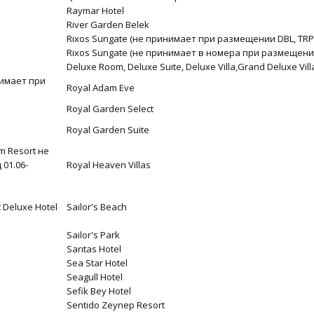
Raymar Hotel
River Garden Belek
Rixos Sungate (не принимает при размещении DBL, TRP
Rixos Sungate (не принимает в номера при размещении 
Deluxe Room, Deluxe Suite, Deluxe Villa,Grand Deluxe Vill
нимает при
Royal Adam Eve
Royal Garden Select
Royal Garden Suite
m Resort не
01.06-
Royal Heaven Villas
 Deluxe Hotel
Sailor's Beach
Sailor's Park
Sarıtas Hotel
Sea Star Hotel
Seagull Hotel
Sefik Bey Hotel
Sentido Zeynep Resort