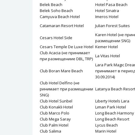
Belek Beach
Hotel Pasa Beach
Belek Soho Beach
Hotel Sinatra
Camyuva Beach Hotel
Imeros Hotel
Catamaran Resort Hotel
Julian Forest Suites
Karen Hotel (не при
Cesars Hotel Side
размещении SNG)
Cesars Temple De Luxe Hotel
Kemer Hotel
Club Acacia (не принимает
La Vitas Hotel
при размещениие DBL, TRP)
Lara Park Magıc Drea
Club Boran Mare Beach
принимает в период 
30.09.2014)
Club Hotel Delfino (не
ринимает при размещении
Latanya Beach Resort
SNG)
Club Hotel Sunbel
Lıberty Hotels Lara
Club Konaklı Hotel
Lıman Park Hotel
Club Marco Polo
Long Beach Harmony
Club Mega Saray
Long Beach Resort
Club Palm Hotel
Lycus Beach
Club Salima
Marin Hotel