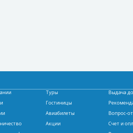
ании
Туры
Выдача д
ти
Гостиницы
Рекоменд
ии
Авиабилеты
Вопрос-о
ничество
Акции
Счет и оп