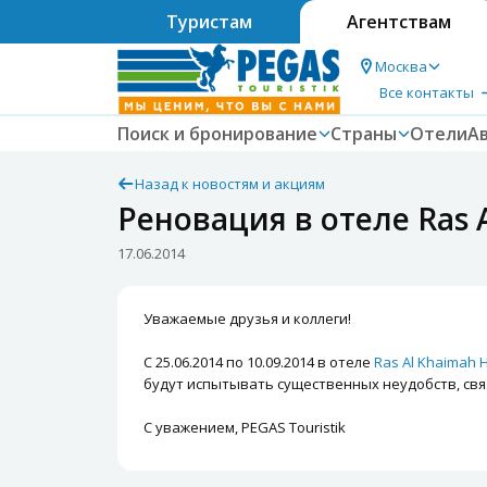
Туристам
Агентствам
Москва
Все контакты
Поиск и бронирование
Страны
Отели
А
Назад к новостям и акциям
Реновация в отеле Ras A
17.06.2014
Уважаемые друзья и коллеги!
С 25.06.2014 по 10.09.2014 в отеле
Ras Al Khaimah H
будут испытывать существенных неудобств, свя
С уважением, PEGAS Touristik