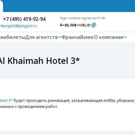
+7 (495) 419-92-94
Курс оплаты туров на 07.08:
$
=86,90
€
=100,41
pegast@pegast.ru
виабилеты
Для агентств
Франчайзинг
О компании
l Khaimah Hotel 3*
otel 3*
будет проходить реновация, затрагивающая лобби, уборные, л
занных с проведением работ.