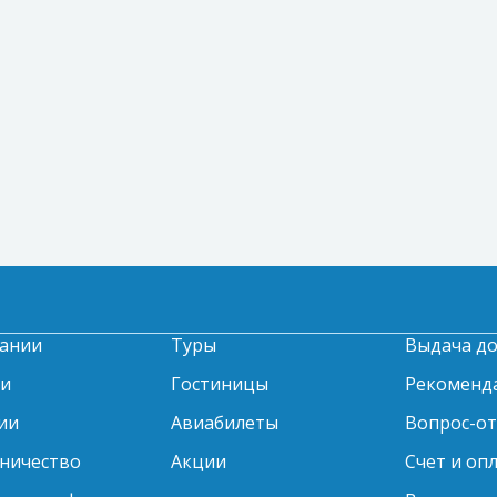
ании
Туры
Выдача д
ти
Гостиницы
Рекоменд
ии
Авиабилеты
Вопрос-о
ничество
Акции
Счет и оп