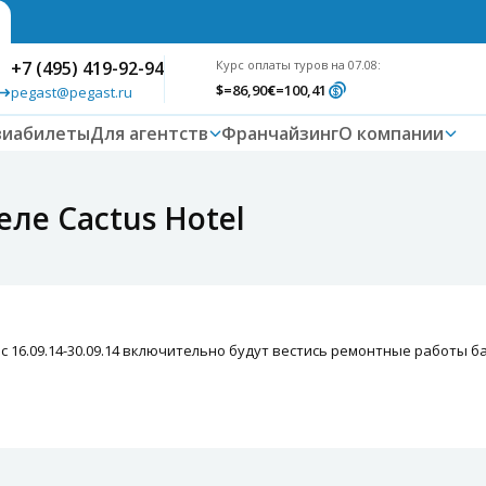
+7 (495) 419-92-94
Курс оплаты туров на 07.08:
$
=86,90
€
=100,41
pegast@pegast.ru
виабилеты
Для агентств
Франчайзинг
О компании
ле Cactus Hotel
l с 16.09.14-30.09.14 включительно будут вестись ремонтные работы 