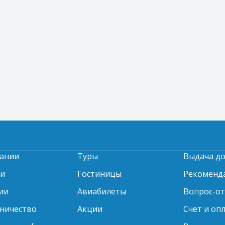
ании
Туры
Выдача д
ти
Гостиницы
Рекоменд
ии
Авиабилеты
Вопрос-о
ничество
Акции
Счет и оп