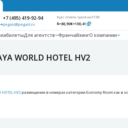
+7 (495) 419-92-94
Курс оплаты туров на 07.08:
$
=86,90
€
=100,41
pegast@pegast.ru
виабилеты
Для агентств
Франчайзинг
О компании
AYA WORLD HOTEL HV2
 HOTEL HV2
размещение в номерах категории Economy Room как в осн