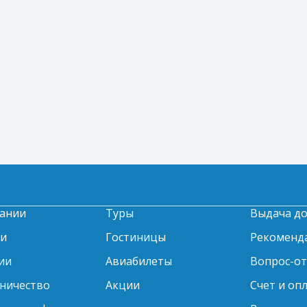
ании
Туры
Выдача д
ти
Гостиницы
Рекоменд
ии
Авиабилеты
Вопрос-о
ничество
Акции
Счет и оп