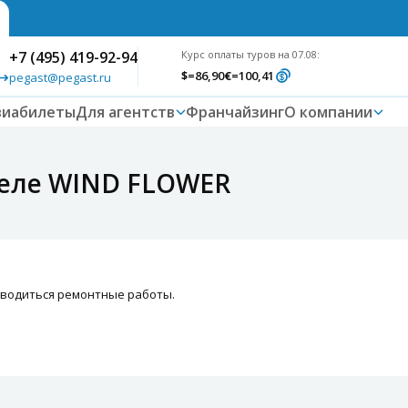
+7 (495) 419-92-94
Курс оплаты туров на 07.08:
$
=86,90
€
=100,41
pegast@pegast.ru
виабилеты
Для агентств
Франчайзинг
О компании
теле WIND FLOWER
проводиться ремонтные работы.