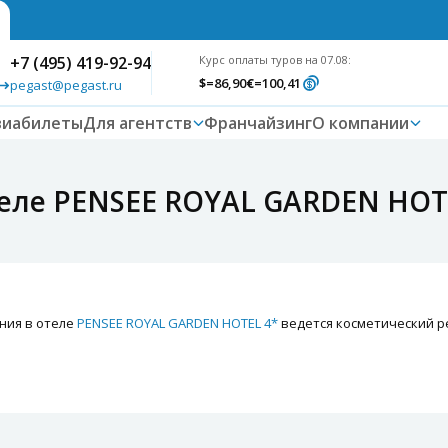
+7 (495) 419-92-94
Курс оплаты туров на 07.08:
$
=86,90
€
=100,41
pegast@pegast.ru
виабилеты
Для агентств
Франчайзинг
О компании
еле PENSEE ROYAL GARDEN HOT
ния в отеле
PENSEE ROYAL GARDEN HOTEL 4*
ведется косметический р