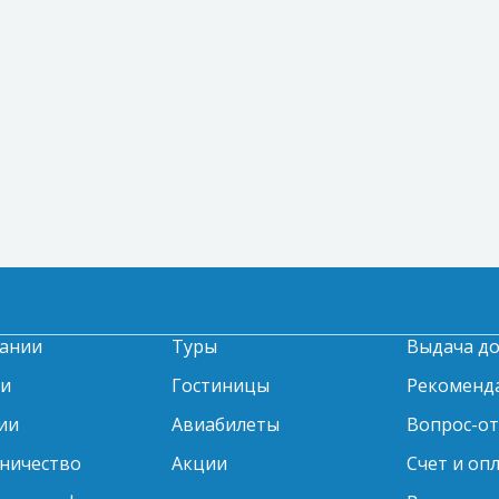
ании
Туры
Выдача д
ти
Гостиницы
Рекоменд
ии
Авиабилеты
Вопрос-о
ничество
Акции
Счет и оп