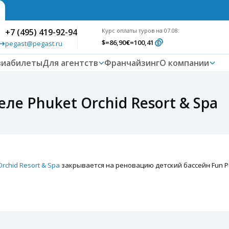
+7 (495) 419-92-94
Курс оплаты туров на 07.08:
$
=86,90
€
=100,41
pegast@pegast.ru
виабилеты
Для агентств
Франчайзинг
О компании
ле Phuket Orchid Resort & Spa
Orchid Resort & Spa
закрывается на реновацию детский бассейн Fun Po