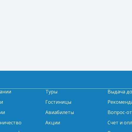
ании
Туры
Выдача д
ти
Гостиницы
Рекоменд
ии
Авиабилеты
Вопрос-о
ничество
Акции
Счет и оп