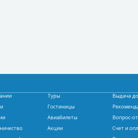
ании
Туры
Выдача д
ти
Гостиницы
Рекоменд
ии
Авиабилеты
Вопрос-о
ничество
Акции
Счет и оп