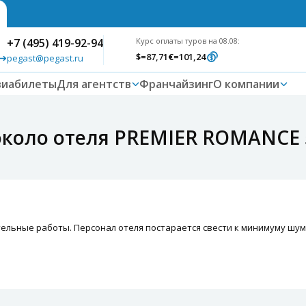
+7 (495) 419-92-94
Курс оплаты туров на 08.08:
$
=87,71
€
=101,24
pegast@pegast.ru
виабилеты
Для агентств
Франчайзинг
О компании
около отеля PREMIER ROMANCE 
тельные работы. Персонал отеля постарается свести к минимуму шу