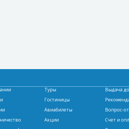
ании
Туры
Выдача д
ти
Гостиницы
Рекоменд
ии
Авиабилеты
Вопрос-о
ничество
Акции
Счет и оп