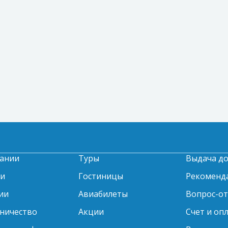
ании
Туры
Выдача д
ти
Гостиницы
Рекоменд
ии
Авиабилеты
Вопрос-о
ничество
Акции
Счет и оп