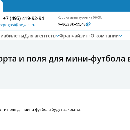
+7 (495) 419-92-94
Курс оплаты туров на 06.08:
$
=86,39
€
=99,48
pegast@pegast.ru
виабилеты
Для агентств
Франчайзинг
О компании
рта и поля для мини-футбола в
корт и поле для мини-футбола будут закрыты.