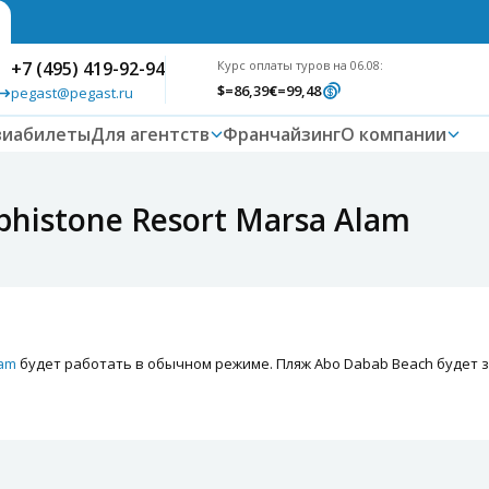
+7 (495) 419-92-94
Курс оплаты туров на 06.08:
$
=86,39
€
=99,48
pegast@pegast.ru
виабилеты
Для агентств
Франчайзинг
О компании
phistone Resort Marsa Alam
lam
будет работать в обычном режиме. Пляж Abo Dabab Beach будет 