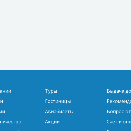
ании
Туры
Выдача д
ти
Гостиницы
Рекоменд
ии
Авиабилеты
Вопрос-о
ничество
Акции
Счет и оп