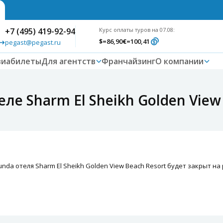
+7 (495) 419-92-94
Курс оплаты туров на 07.08:
$
=86,90
€
=100,41
pegast@pegast.ru
виабилеты
Для агентств
Франчайзинг
О компании
ле Sharm El Sheikh Golden View
Rotunda отеля Sharm El Sheikh Golden View Beach Resort будет закрыт