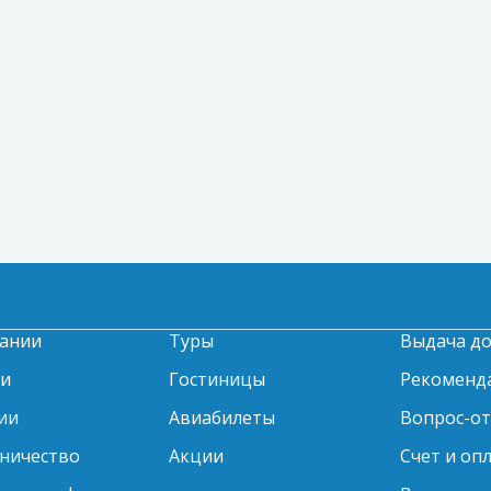
ании
Туры
Выдача д
ти
Гостиницы
Рекоменд
ии
Авиабилеты
Вопрос-о
ничество
Акции
Счет и оп