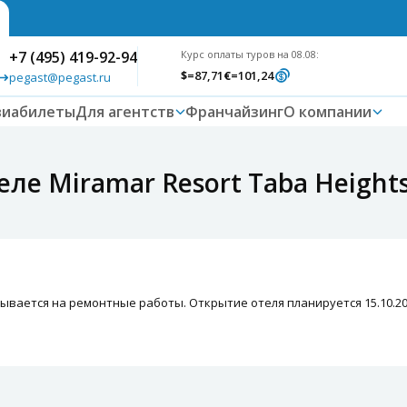
+7 (495) 419-92-94
Курс оплаты туров на 08.08:
$
=87,71
€
=101,24
pegast@pegast.ru
виабилеты
Для агентств
Франчайзинг
О компании
ле Miramar Resort Taba Height
ывается на ремонтные работы. Открытие отеля планируется 15.10.20