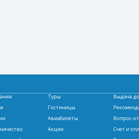
ании
Туры
Выдача д
ти
Гостиницы
Рекоменд
ии
Авиабилеты
Вопрос-о
ничество
Акции
Счет и оп