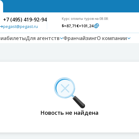
+7 (495) 419-92-94
Курс оплаты туров на 08.08:
$
=87,71
€
=101,24
pegast@pegast.ru
виабилеты
Для агентств
Франчайзинг
О компании
Новость не найдена