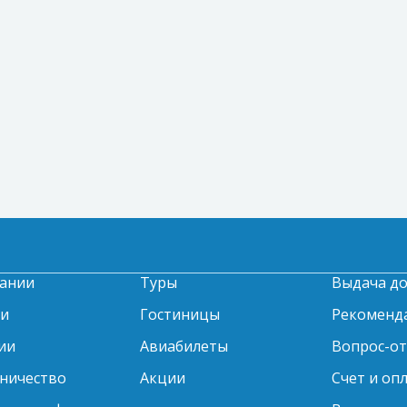
ании
Туры
Выдача д
ти
Гостиницы
Рекоменд
ии
Авиабилеты
Вопрос-о
ничество
Акции
Счет и оп