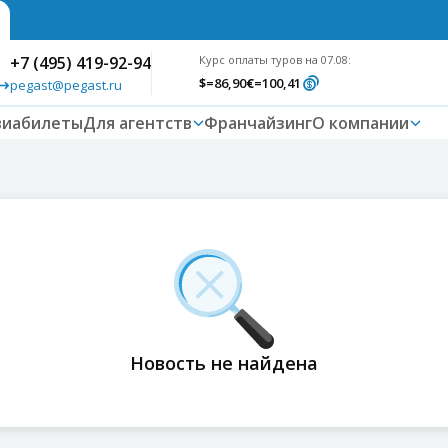
+7 (495) 419-92-94
Курс оплаты туров на 07.08:
$
=86,90
€
=100,41
pegast@pegast.ru
виабилеты
Для агентств
Франчайзинг
О компании
Новость не найдена