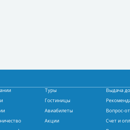
ании
Туры
Выдача д
ти
Гостиницы
Рекоменд
ии
Авиабилеты
Вопрос-о
ничество
Акции
Счет и оп