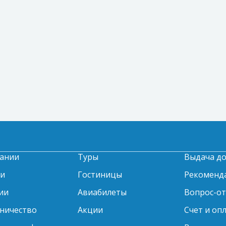
ании
Туры
Выдача д
ти
Гостиницы
Рекоменд
ии
Авиабилеты
Вопрос-о
ничество
Акции
Счет и оп