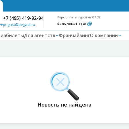
+7 (495) 419-92-94
Курс оплаты туров на 07.08:
$
=86,90
€
=100,41
pegast@pegast.ru
виабилеты
Для агентств
Франчайзинг
О компании
Новость не найдена