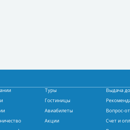
ании
Туры
Выдача д
ти
Гостиницы
Рекоменд
ии
Авиабилеты
Вопрос-о
ничество
Акции
Счет и оп