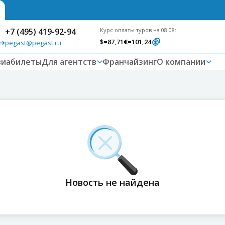
+7 (495) 419-92-94
Курс оплаты туров на 08.08:
$
=87,71
€
=101,24
pegast@pegast.ru
виабилеты
Для агентств
Франчайзинг
О компании
Новость не найдена