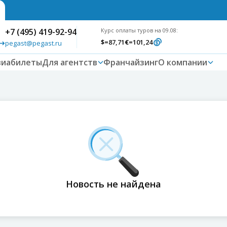
+7 (495) 419-92-94
Курс оплаты туров на 09.08:
$
=87,71
€
=101,24
pegast@pegast.ru
виабилеты
Для агентств
Франчайзинг
О компании
Новость не найдена