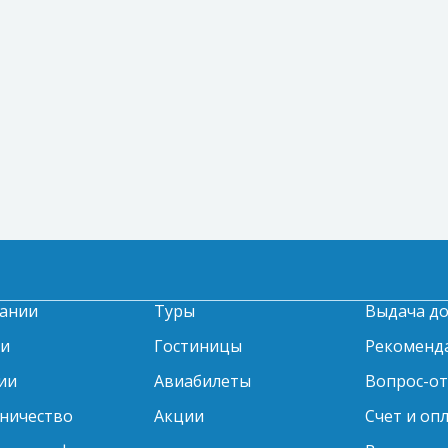
ании
Туры
Выдача д
ти
Гостиницы
Рекоменд
ии
Авиабилеты
Вопрос-о
ничество
Акции
Счет и оп