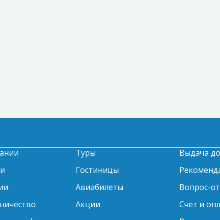
ании
Туры
Выдача д
ти
Гостиницы
Рекоменд
ии
Авиабилеты
Вопрос-о
ничество
Акции
Счет и оп