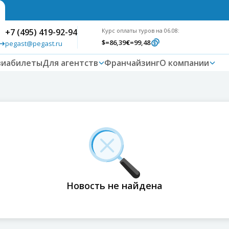
+7 (495) 419-92-94
Курс оплаты туров на 06.08:
$
=86,39
€
=99,48
pegast@pegast.ru
виабилеты
Для агентств
Франчайзинг
О компании
Новость не найдена