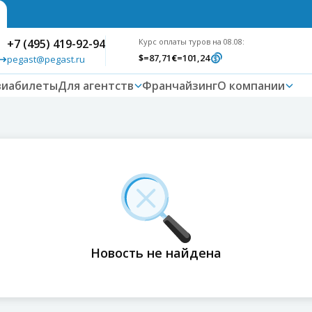
+7 (495) 419-92-94
Курс оплаты туров на 08.08:
$
=87,71
€
=101,24
pegast@pegast.ru
виабилеты
Для агентств
Франчайзинг
О компании
Новость не найдена