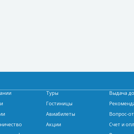
ании
Туры
Выдача д
ти
Гостиницы
Рекоменд
ии
Авиабилеты
Вопрос-о
ничество
Акции
Счет и оп