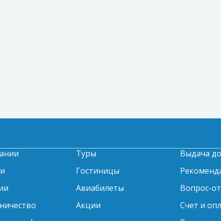
ании
Туры
Выдача д
ти
Гостиницы
Рекоменд
ии
Авиабилеты
Вопрос-о
ничество
Акции
Счет и оп