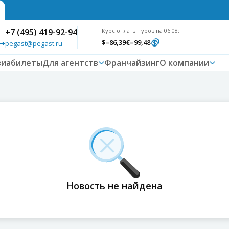
+7 (495) 419-92-94
Курс оплаты туров на 06.08:
$
=86,39
€
=99,48
pegast@pegast.ru
виабилеты
Для агентств
Франчайзинг
О компании
Новость не найдена