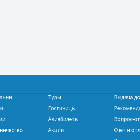
ании
Туры
Выдача д
ти
Гостиницы
Рекоменд
ии
Авиабилеты
Вопрос-о
ничество
Акции
Счет и оп