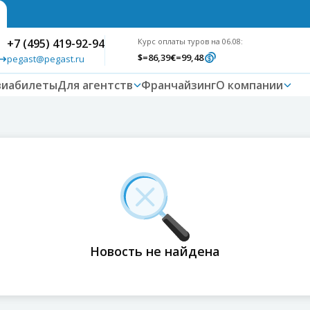
+7 (495) 419-92-94
Курс оплаты туров на 06.08:
$
=86,39
€
=99,48
pegast@pegast.ru
виабилеты
Для агентств
Франчайзинг
О компании
Новость не найдена