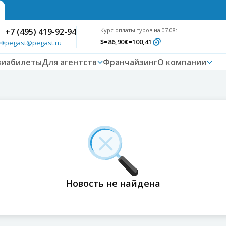
+7 (495) 419-92-94
Курс оплаты туров на 07.08:
$
=86,90
€
=100,41
pegast@pegast.ru
виабилеты
Для агентств
Франчайзинг
О компании
Новость не найдена