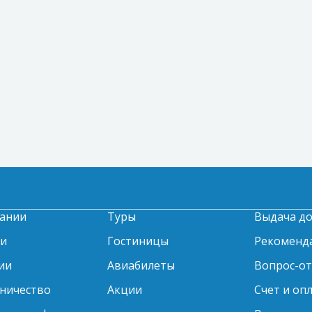
ании
Туры
Выдача д
ти
Гостиницы
Рекоменд
ии
Авиабилеты
Вопрос-о
ничество
Акции
Счет и оп