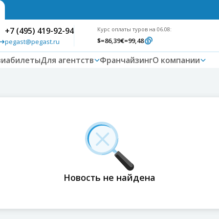
+7 (495) 419-92-94
Курс оплаты туров на 06.08:
$
=86,39
€
=99,48
pegast@pegast.ru
виабилеты
Для агентств
Франчайзинг
О компании
Новость не найдена