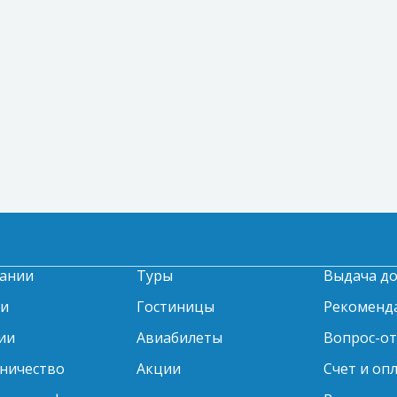
ании
Туры
Выдача д
ти
Гостиницы
Рекоменд
ии
Авиабилеты
Вопрос-о
ничество
Акции
Счет и оп