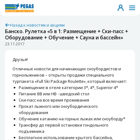
Назад к новостям и акциям
Банско. Рулетка «5 в 1: Размещение + Ски-пасс +
Оборудование + Обучение + Сауна и бассейн»
23.11.2017
Друзья!
Отличные новости для начинающих сноубордистов и
горнолыжников – открыты продажи специального
турпакета «Full Ski Package Roulette», который включает:
Размещение в отеле категории 3*, 4*, Superior 4*
Питание BB или HB - шведский стол
Ски-пасс на все время проживания
Прокат лыжного или сноубордического
оборудования
Обучение катанию на горных лыжах или сноуборду*
Трансфер до первой остановки гондольного
подъемника
Бесплатное использование крытого бассейна,