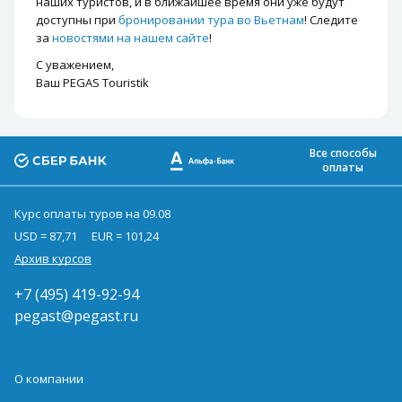
наших туристов, и в ближайшее время они уже будут
доступны при
бронировании тура во Вьетнам
! Следите
за
новостями на нашем сайте
!
С уважением,
Ваш PEGAS Touristik
Все способы
оплаты
Курс оплаты туров на 09.08
USD = 87,71
EUR = 101,24
Архив курсов
+7 (495) 419-92-94
pegast@pegast.ru
О компании