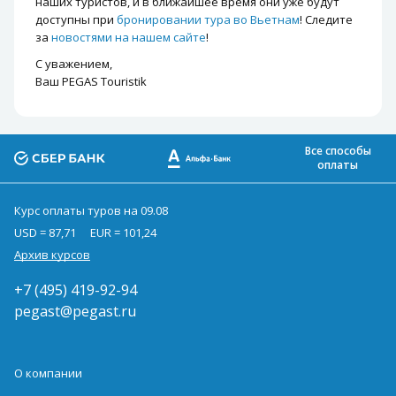
наших туристов, и в ближайшее время они уже будут
доступны при
бронировании тура во Вьетнам
! Следите
за
новостями на нашем сайте
!
С уважением,
Ваш PEGAS Touristik
Все способы
оплаты
Курс оплаты туров на 09.08
USD = 87,71
EUR = 101,24
Архив курсов
+7 (495) 419-92-94
pegast@pegast.ru
О компании