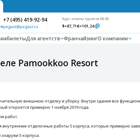
+7 (495) 419-92-94
Курс оплаты туров на 08.08:
$
=87,71
€
=101,24
pegast@pegast.ru
виабилеты
Для агентств
Франчайзинг
О компании
еле Pamookkoo Resort
чательную внешнюю отделку и уборку. Внутри здания все функцион
рый откроется примерно 1 ноября 2019 года.
ия работ.
я внутренние отделочные работы 5 корпуса, которые примерно заве
 снаружи 5 корпуса.