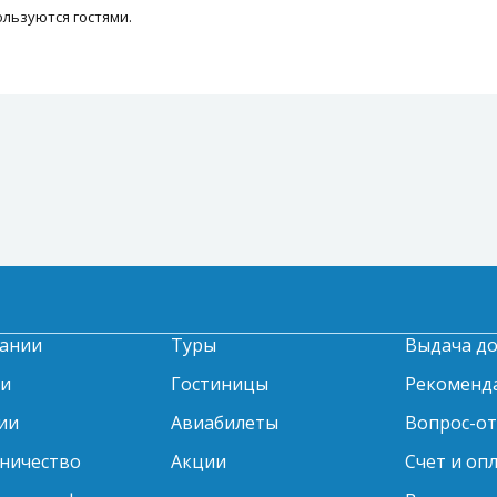
льзуются гостями.
ании
Туры
Выдача д
ти
Гостиницы
Рекоменд
ии
Авиабилеты
Вопрос-о
ничество
Акции
Счет и оп