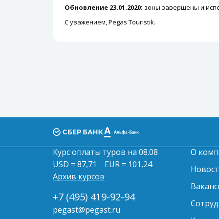
Обновление 23.01.2020:
зоны завершены и испо
С уважением, Pegas Touristik.
Курс оплаты туров на 08.08
О комп
USD = 87,71
EUR = 101,24
Новос
Архив курсов
Ваканс
+7 (495) 419-92-94
Сотруд
pegast@pegast.ru