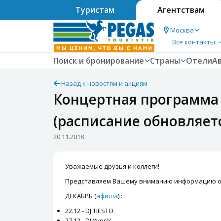
Туристам
Агентствам
Москва
Все контакты
Поиск и бронирование
Страны
Отели
А
Назад к новостям и акциям
Концертная программа в
(расписание обновляет
20.11.2018
Уважаемые друзья и коллеги!
Представляем Вашему вниманию информацию о 
ДЕКАБРЬ (
афиша
) :
22.12 - DJ TIESTO
27.12 - DJ YvesV