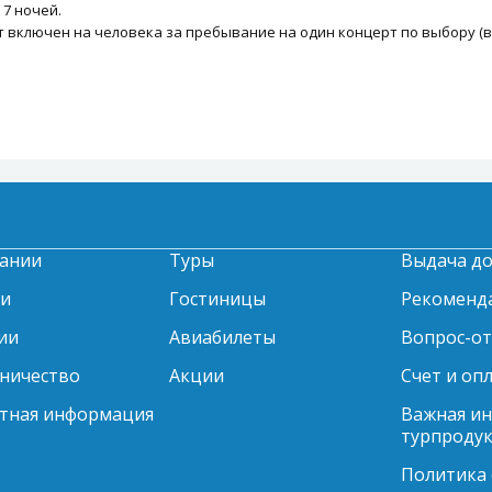
7 ночей.
билет включен на человека за пребывание на один концерт по выбору 
ании
Туры
Выдача д
ти
Гостиницы
Рекоменд
ии
Авиабилеты
Вопрос-о
ничество
Акции
Счет и оп
тная информация
Важная и
турпродук
Политика