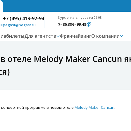
+7 (495) 419-92-94
Курс оплаты туров на 06.08:
$
=86,39
€
=99,48
pegast@pegast.ru
виабилеты
Для агентств
Франчайзинг
О компании
 отеле Melody Maker Cancun ян
ся)
концертной программе в новом отеле
Melody Maker Cancun
: