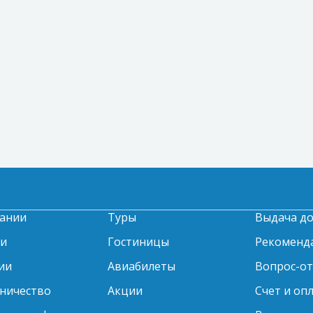
ании
Туры
Выдача д
ти
Гостиницы
Рекоменд
ии
Авиабилеты
Вопрос-о
ничество
Акции
Счет и оп