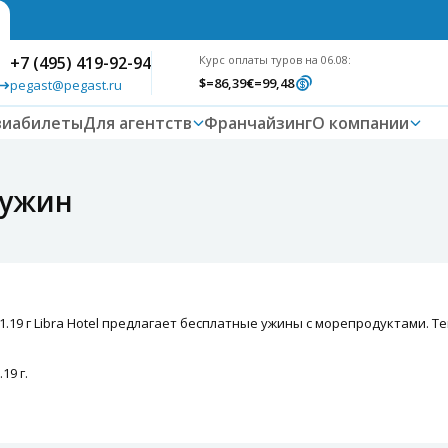
+7 (495) 419-92-94
Курс оплаты туров на 06.08:
$
=86,39
€
=99,48
pegast@pegast.ru
виабилеты
Для агентств
Франчайзинг
О компании
 ужин
.11.19 г Libra Hotel предлагает бесплатные ужины с морепродуктами.
19 г.