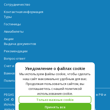
Сотрудничество
Контактная информация
Туры
Гостиницы
Авиабилеты
Акции
Выдача документов
Рекомендации
Вопрос-ответ
Счет и оплата
Уведомление о файлах cookie
Важная информация по турпродукту
Мы используем файлы cookie, чтобы сделать
наш сайт максимально удобным для вас.
Политика обработки персональных данных
Продолжая пользоваться сайтом, вы
соглашаетесь с нашей политикой
использования cookie.
PEGAS Touristik — ведущий оператор туристических услуг в РФ и
СНГ. © 2026
Только важные cookie
Использование текстов и фотографий с сайта pegast.ru
Принять все
допускается только с письменного разрешения компании