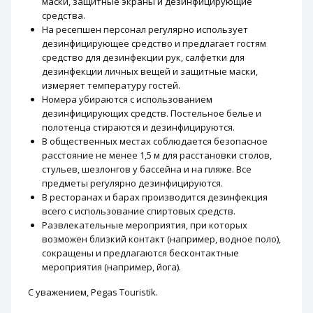
маски, защитные экраны и дезинфицирующие
средства.
На ресепшен персонал регулярно использует
дезинфицирующее средство и предлагает гостям
средство для дезинфекции рук, салфетки для
дезинфекции личных вещей и защитные маски,
измеряет температуру гостей.
Номера убираются с использованием
дезинфицирующих средств. Постельное белье и
полотенца стираются и дезинфицируются.
В общественных местах соблюдается безопасное
расстояние не менее 1,5 м для расстановки столов,
стульев, шезлонгов у бассейна и на пляже. Все
предметы регулярно дезинфицируются.
В ресторанах и барах производится дезинфекция
всего с использование спиртовых средств.
Развлекательные мероприятия, при которых
возможен близкий контакт (например, водное поло),
сокращены и предлагаются бесконтактные
мероприятия (например, йога).
С уважением, Pegas Touristik.