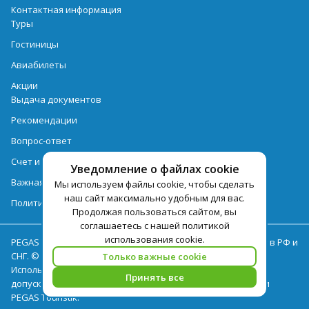
Контактная информация
Туры
Гостиницы
Авиабилеты
Акции
Выдача документов
Рекомендации
Вопрос-ответ
Счет и оплата
Уведомление о файлах cookie
Важная информация по турпродукту
Мы используем файлы cookie, чтобы сделать
наш сайт максимально удобным для вас.
Политика обработки персональных данных
Продолжая пользоваться сайтом, вы
соглашаетесь с нашей политикой
использования cookie.
PEGAS Touristik — ведущий оператор туристических услуг в РФ и
СНГ. © 2026
Только важные cookie
Использование текстов и фотографий с сайта pegast.ru
Принять все
допускается только с письменного разрешения компании
PEGAS Touristik.